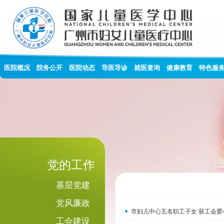
医院概况
院务公开
医院动态
导医导诊
就医查询
健康教育
特色服
党的工作
基层党建
党风廉政
市妇儿中心五名职工子女 获工会爱
工会建设