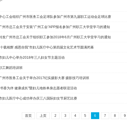
中心工会组织广州市医务工会足球队参加广州市第九届职工运动会足球比赛
广州市总工会关于安装“广州工会”APP报名参加广州职工大学堂学习的通知
转发广州市总工会关于组织职工参加2018年6月广州职工大学堂学习的通知
“十载相辉 感恩你我”市妇儿医疗中心第四届文化艺术节圆满闭幕
市妇儿中心举办2018年三八妇女节主题活动
职工舞蹈培训班
广州市医务工会关于举办2017纪实摄影大赛 摄影技巧培训班
“书香为伴 健康成长”暨妇儿地铁单身志愿者联谊活动
市妇儿医疗中心成功举办庆三八国际妇女节厨艺比赛
首页
上页
2
3
4
5
6
7
8
9