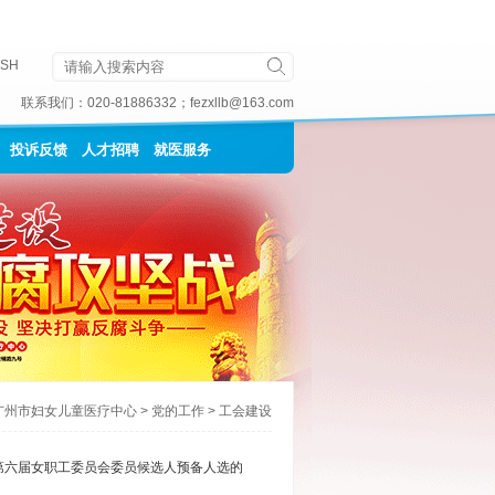
ISH
联系我们：
020-81886332
；
fezxllb@163.com
投诉反馈
人才招聘
就医服务
广州市妇女儿童医疗中心
>
党的工作
>
工会建设
第六届女职工委员会委员候选人预备人选的