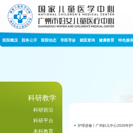
医院概况
院务公开
医院动态
导医导诊
就医查询
健康教育
特色服
科研教学
科研前沿
科研平台
护理进修丨广州妇儿中心2026年
本科教育