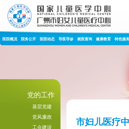
医院概况
院务公开
医院动态
导医导诊
就医查询
健康教育
特色服
党的工作
基层党建
党风廉政
市妇儿医疗中
工会建设