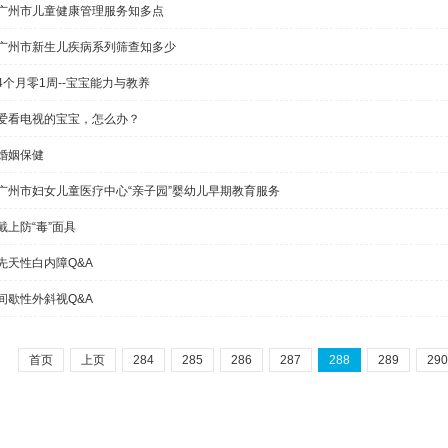
广州市儿童健康管理服务知多点
广州市新生儿疾病系列筛查知多少
4个月零1周--宝宝能力与教养
爱看电视的宝宝，怎么办？
婚姻保健
广州市妇女儿童医疗中心“亲子园”婴幼儿早期教育服务
戴上防“毒”面具
先天性白内障Q&A
间歇性外斜视Q&A
首页
上页
284
285
286
287
288
289
290