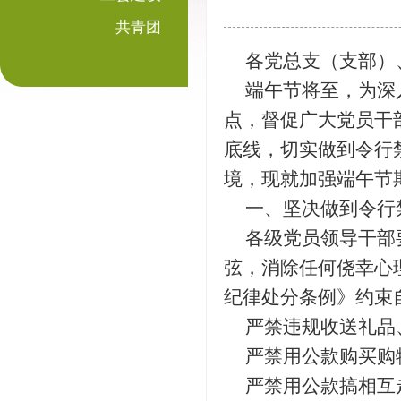
共青团
各党总支（支部）
端午节将至，为深
点，督促广大党员干
底线，切实做到令行
境，现就加强端午节
一、坚决做到令行
各级党员领导干部
弦，消除任何侥幸心
纪律处分条例》约束
严禁违规收送礼品
严禁用公款购买购
严禁用公款搞相互