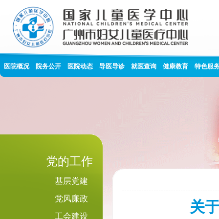
医院概况
院务公开
医院动态
导医导诊
就医查询
健康教育
特色服
党的工作
基层党建
党风廉政
关
工会建设