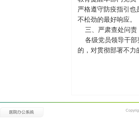
严格遵守防疫指引也
不松劲的最好响应。
三、严肃查处问责
各级党员领导干部
的，对贯彻部署不力
Copyrig