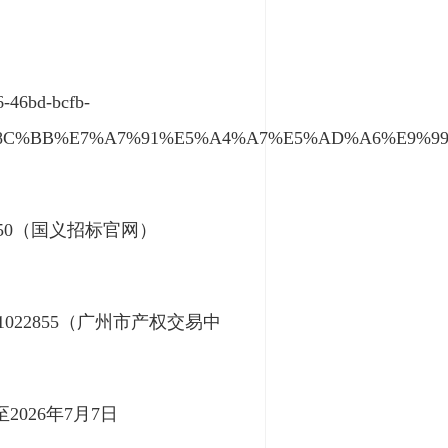
6-46bd-bcfb-
E5%8C%BB%E7%A7%91%E5%A4%A7%E5%AD%A6%E9%9
NID=91050（国义招标官网）
2026RE1022855（广州市产权交易中
026年7月7日