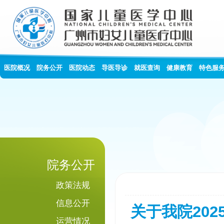
医院概况
院务公开
医院动态
导医导诊
就医查询
健康教育
特色服
院务公开
政策法规
信息公开
关于我院20
运营情况