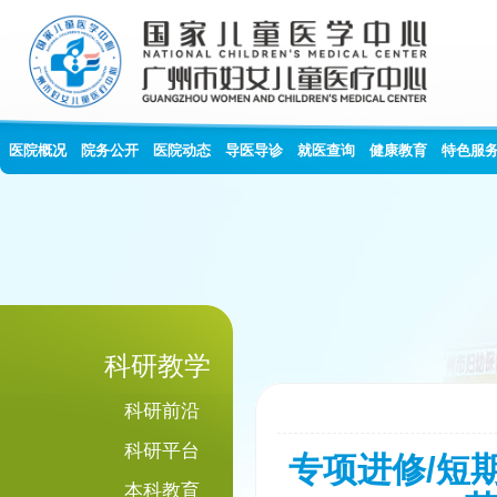
医院概况
院务公开
医院动态
导医导诊
就医查询
健康教育
特色服
科研教学
科研前沿
科研平台
专项进修/短期
本科教育