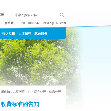
ISH
联系我们：
020-81886332
；
fezxllb@163.com
投诉反馈
人才招聘
就医服务
广州市妇女儿童医疗中心
>
院务公开
>
信息公开
目收费标准的告知