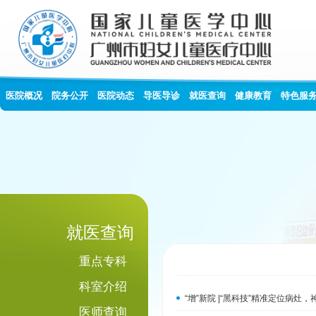
医院概况
院务公开
医院动态
导医导诊
就医查询
健康教育
特色服
就医查询
重点专科
科室介绍
“增”新院 |“黑科技”精准定位病
医师查询