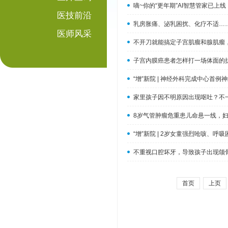
嘀~你的“更年期”AI智慧管家已上
医技前沿
乳房胀痛、泌乳困扰、化疗不适…
医师风采
不开刀就能搞定子宫肌瘤和腺肌瘤，
子宫内膜癌患者怎样打一场体面的
“增”新院 | 神经外科完成中心首
家里孩子因不明原因出现呕吐？不
8岁气管肿瘤危重患儿命悬一线，
“增”新院 | 2岁女童强烈呛咳、
不重视口腔坏牙，导致孩子出现颌
首页
上页