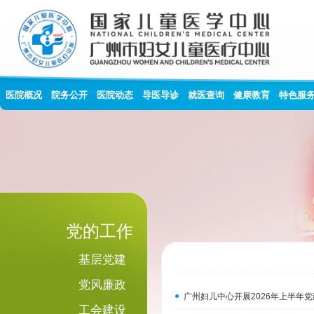
医院概况
院务公开
医院动态
导医导诊
就医查询
健康教育
特色服
党的工作
基层党建
党风廉政
广州妇儿中心开展2026年上半年
工会建设