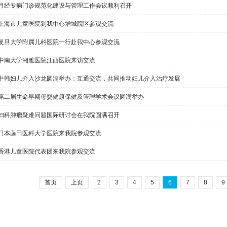
月经专病门诊规范化建设与管理工作会议顺利召开
上海市儿童医院到我中心增城院区参观交流
复旦大学附属儿科医院一行赴我中心参观交流
中南大学湘雅医院江西医院来访交流
中韩妇儿介入沙龙圆满举办：互通交流，共同推动妇儿介入治疗发展
第二届生命早期母婴健康保健及管理学术会议圆满举办
妇科肿瘤疑难问题国际研讨会在我院圆满召开
日本藤田医科大学医院来我院参观交流
香港儿童医院代表团来我院参观交流
首页
上页
2
3
4
5
6
7
8
9