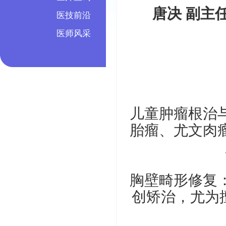
唐决 副主任
医技前沿
医师风采
儿童肿瘤根治
胎瘤、尤文肉
胸壁畸形修复
创矫治，尤为