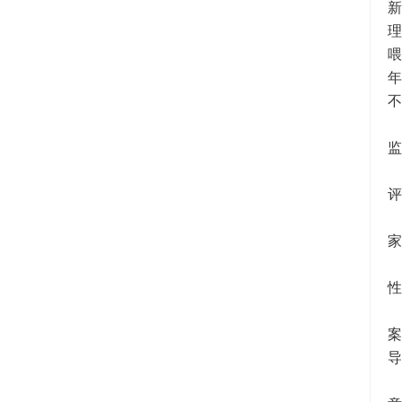
不
监
评
家
性
案
导