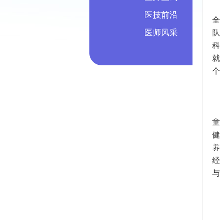
医技前沿
医师风采
队
科
个
与