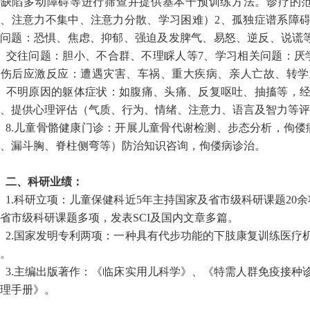
意缺陷多动障碍等进行筛查并提供基本干预训练方法。诊疗的范
、注意力不集中、注意力分散、学习困难）2、孤独症谱系障碍
问题：恐惧、焦虑、抑郁、强迫及发脾气、易怒、逆反、说谎等
、交往问题：胆小、不合群、不理睬人等7、学习相关问题：厌
创伤后应激反应：遭遇灾害、车祸、重大疾病、亲人亡故、转学
9、不明原因的躯体症状：如腹痛、头痛、反复呕吐、抽搐等，
0、提供心理评估（气质、行为、情绪、注意力、语言及智力等
8.儿童骨骼健康门诊：开展儿童骨代谢检测、步态分析，佝偻
、漏斗胸、脊柱侧弯等）防治知识咨询，佝偻病诊治。
二、科研业绩：
1.科研立项：儿童保健科近5年主持国家及省市级科研课题20
省市级科研课题多项，发表SCI及国内文章多篇。
2.国家发明专利两项：一种具有代步功能的下肢康复训练医疗
。
3.主编出版著作：《临床实用儿科学》、《特需人群免疫接种
理手册》。