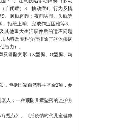
围：1、注意缺陷多动障碍（多动
（自闭症）3、抽动症4、行为及情
5、 睡眠问题：夜间哭闹、失眠等
学、拒绝上学、完成作业困难等8、
及其他重大生活事件后的适应问题
经儿内科及专科诊疗排除了躯体疾病
评估智力）。
病及骨骼变形（X型腿、O型腿、鸡
余项，包括国家自然科学基金2项，参
机器人；一种预防儿童坠落的监护方
诊疗规范》、《后疫情时代儿童健康