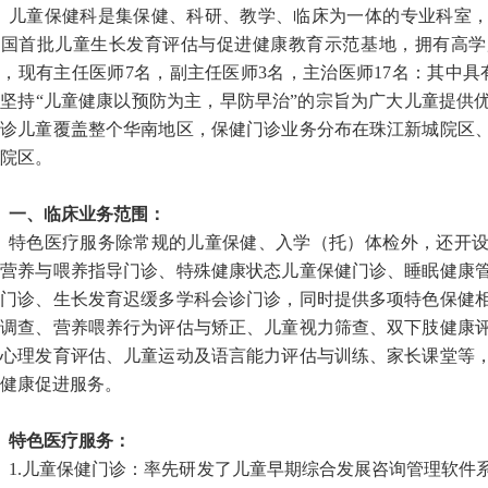
儿童保健科是集保健、科研、教学、临床为一体的专业科室
全国首批儿童生长发育评估与促进健康教育示范基地，拥有高学
，现有主任医师7名，副主任医师3名，主治医师17名：其中具
坚持“儿童健康以预防为主，早防早治”的宗旨为广大儿童提供
就诊儿童覆盖整个华南地区，保健门诊业务分布在珠江新城院区
院区。
一、临床业务范围：
特色医疗服务除常规的儿童保健、入学（托）体检外，还开
童营养与喂养指导门诊、特殊健康状态儿童保健门诊、睡眠健康
健门诊、生长发育迟缓多学科会诊门诊，同时提供多项特色保健
养调查、营养喂养行为评估与矫正、儿童视力筛查、双下肢健康
经心理发育评估、儿童运动及语言能力评估与训练、家长课堂等
健康促进服务。
特色医疗服务：
1.儿童保健门诊：率先研发了儿童早期综合发展咨询管理软件