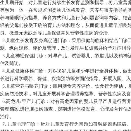
新生儿期开始，对儿童进行持续生长发育监测和指导，将儿童营
理等融为一体，在常规监测婴幼儿体格发育、营养与喂养指导的
喂养与睡眠行为指导、养育方式和儿童行为问题咨询等内容。结
年轻的父母们接受正确的育儿方法和理念，从而促进儿童早期良
良、微量元素缺乏等儿童保健常见营养性疾病的诊治。
2.儿童生长发育及身高促进门诊：采用保健与临床相结合门诊
测、纵向观察、评价及管理，及时发现生长偏离并给予对症指导
3.儿童神经保健门诊：对早产儿、试管婴儿、双胎儿以及精神
估及随访。
4.儿童健康体检门诊：对0-18岁儿童和少年进行全身体检，
长进行科学喂养、保健、疾病预防等方面的指导。开展入园、入
5.儿童营养与喂养门诊：应用膳食营养评价、饮食行为评估，
疾病防治技术，对儿童开展科学合理喂养指导、营养性疾病及食
6.高危儿/早产儿门诊：对有高危因素的婴儿及早产儿进行营
管理档案,进行脑损伤筛查，定期进行体格发育、心理发育评估
治疗。
7. 儿童心理门诊：针对儿童发育行为问题如孤独症谱系障碍