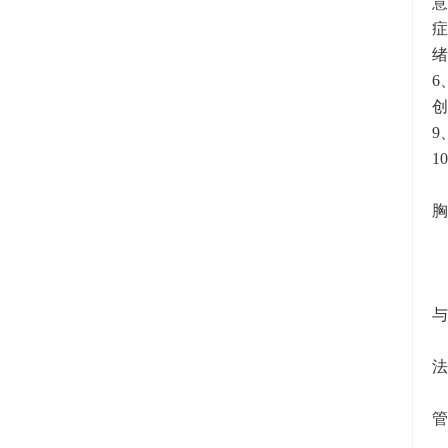
症
绪
6
1
胸
与
法
管