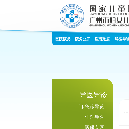
医院概况
院务公开
医院动态
导医导
导医导诊
门/急诊导览
住院导医
医保专区