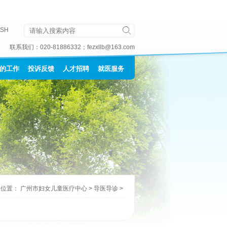
ISH
联系我们：
020-81886332
；
fezxllb@163.com
的工作
投诉反馈
人才招聘
就医服务
的位置：
广州市妇女儿童医疗中心
>
导医导诊
>